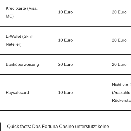
Kreditkarte (Visa,
10 Euro
20 Euro
MC)
E-Wallet (Skrill,
10 Euro
20 Euro
Neteller)
Banküberweisung
20 Euro
20 Euro
Nicht verf
Paysafecard
10 Euro
(Auszahlu
Rückersta
Quick facts: Das Fortuna Casino unterstützt keine