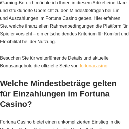
iGaming-Bereich möchte ich Ihnen in diesem Artikel eine klare
und strukturierte Übersicht zu den Mindestbeträgen bei Ein-
und Auszahlungen im Fortuna Casino geben. Hier erfahren
Sie, welche finanziellen Rahmenbedingungen die Plattform für
Spieler vorsieht – ein entscheidendes Kriterium für Komfort und
Flexibilität bei der Nutzung.
Besuchen Sie für weiterführende Details und aktuelle
Bonusangebote die offizielle Seite von
fortunacasino
.
Welche Mindestbeträge gelten
für Einzahlungen im Fortuna
Casino?
Fortuna Casino bietet einen unkomplizierten Einstieg in die