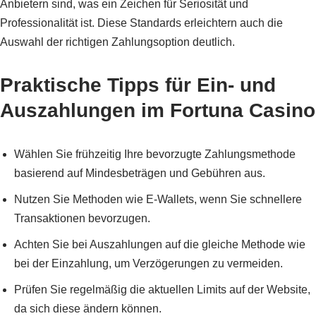
Anbietern sind, was ein Zeichen für Seriosität und
Professionalität ist. Diese Standards erleichtern auch die
Auswahl der richtigen Zahlungsoption deutlich.
Praktische Tipps für Ein- und
Auszahlungen im Fortuna Casino
Wählen Sie frühzeitig Ihre bevorzugte Zahlungsmethode
basierend auf Mindesbeträgen und Gebühren aus.
Nutzen Sie Methoden wie E-Wallets, wenn Sie schnellere
Transaktionen bevorzugen.
Achten Sie bei Auszahlungen auf die gleiche Methode wie
bei der Einzahlung, um Verzögerungen zu vermeiden.
Prüfen Sie regelmäßig die aktuellen Limits auf der Website,
da sich diese ändern können.