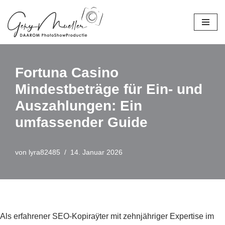
Zum
Inhalt
Fortuna Casino
Mindestbeträge für Ein- und
Auszahlungen: Ein
umfassender Guide
von
lyra82485
14. Januar 2026
Als erfahrener SEO-Kopiraÿter mit zehnjähriger Expertise im