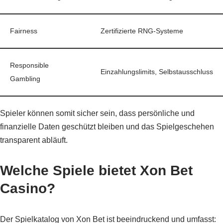
Fairness
Zertifizierte RNG-Systeme
Responsible
Einzahlungslimits, Selbstausschluss
Gambling
Spieler können somit sicher sein, dass persönliche und
finanzielle Daten geschützt bleiben und das Spielgeschehen
transparent abläuft.
Welche Spiele bietet Xon Bet
Casino?
Der Spielkatalog von Xon Bet ist beeindruckend und umfasst: