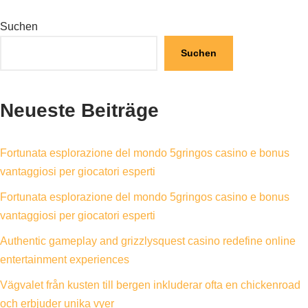
Suchen
Suchen
Neueste Beiträge
Fortunata esplorazione del mondo 5gringos casino e bonus
vantaggiosi per giocatori esperti
Fortunata esplorazione del mondo 5gringos casino e bonus
vantaggiosi per giocatori esperti
Authentic gameplay and grizzlysquest casino redefine online
entertainment experiences
Vägvalet från kusten till bergen inkluderar ofta en chickenroad
och erbjuder unika vyer