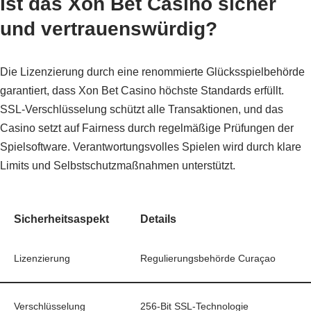
Ist das Xon Bet Casino sicher
und vertrauenswürdig?
Die Lizenzierung durch eine renommierte Glücksspielbehörde
garantiert, dass Xon Bet Casino höchste Standards erfüllt.
SSL-Verschlüsselung schützt alle Transaktionen, und das
Casino setzt auf Fairness durch regelmäßige Prüfungen der
Spielsoftware. Verantwortungsvolles Spielen wird durch klare
Limits und Selbstschutzmaßnahmen unterstützt.
Sicherheitsaspekt
Details
Lizenzierung
Regulierungsbehörde Curaçao
Verschlüsselung
256-Bit SSL-Technologie